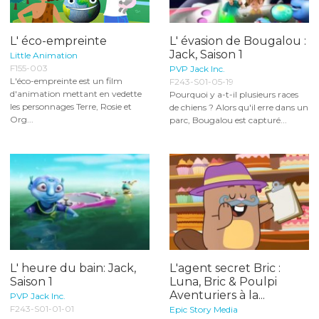
L' éco-empreinte
L' évasion de Bougalou :
Jack, Saison 1
Little Animation
F155-003
PVP Jack Inc.
L'éco-empreinte est un film
F243-S01-05-19
d'animation mettant en vedette
Pourquoi y a-t-il plusieurs races
les personnages Terre, Rosie et
de chiens ? Alors qu'il erre dans un
Org...
parc, Bougalou est capturé...
L' heure du bain: Jack,
L'agent secret Bric :
Saison 1
Luna, Bric & Poulpi
Aventuriers à la...
PVP Jack Inc.
F243-S01-01-01
Epic Story Media