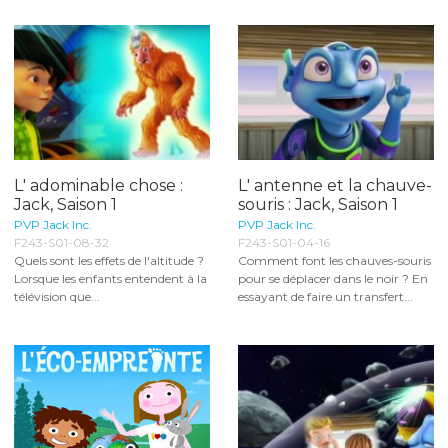
L' adominable chose :
L' antenne et la chauve-
Jack, Saison 1
souris : Jack, Saison 1
PVP Jack Inc.
PVP Jack Inc.
F243-S01-08-32
F243-S01-04-16
Quels sont les effets de l'altitude ?
Comment font les chauves-souris
Lorsque les enfants entendent à la
pour se déplacer dans le noir ? En
télévision que...
essayant de faire un transfert...