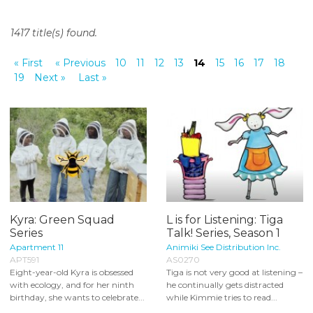
o
n
1417 title(s) found.
t
e
« First
« Previous
10
11
12
13
14
15
16
17
18
n
19
Next »
Last »
t
Kyra: Green Squad
L is for Listening: Tiga
Series
Talk! Series, Season 1
Apartment 11
Animiki See Distribution Inc.
APT591
AS0270
Eight-year-old Kyra is obsessed
Tiga is not very good at listening –
with ecology, and for her ninth
he continually gets distracted
birthday, she wants to celebrate...
while Kimmie tries to read...