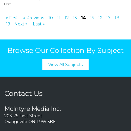
Bric...
« First
« Previous
10
11
12
13
14
15
16
17
18
19
Next »
Last »
Browse Our Collection By Subject
View All Subjects
Contact Us
McIntyre Media Inc.
203-75 First Street
Orangeville ON L9W 5B6