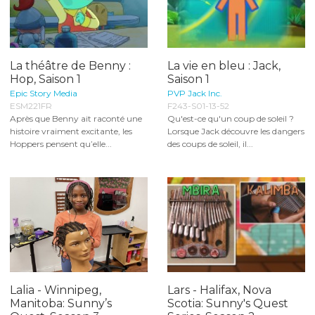
La théâtre de Benny :
La vie en bleu : Jack,
Hop, Saison 1
Saison 1
Epic Story Media
PVP Jack Inc.
ESM221FR
F243-S01-13-52
Après que Benny ait raconté une
Qu'est-ce qu'un coup de soleil ?
histoire vraiment excitante, les
Lorsque Jack découvre les dangers
Hoppers pensent qu’elle...
des coups de soleil, il...
Lalia - Winnipeg,
Lars - Halifax, Nova
Manitoba: Sunny’s
Scotia: Sunny's Quest