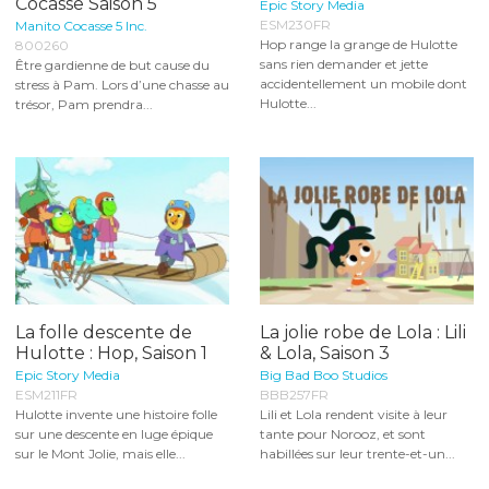
Cocasse Saison 5
Epic Story Media
ESM230FR
Manito Cocasse 5 Inc.
Hop range la grange de Hulotte
800260
sans rien demander et jette
Être gardienne de but cause du
accidentellement un mobile dont
stress à Pam. Lors d’une chasse au
Hulotte...
trésor, Pam prendra...
La folle descente de
La jolie robe de Lola : Lili
Hulotte : Hop, Saison 1
& Lola, Saison 3
Epic Story Media
Big Bad Boo Studios
ESM211FR
BBB257FR
Hulotte invente une histoire folle
Lili et Lola rendent visite à leur
sur une descente en luge épique
tante pour Norooz, et sont
sur le Mont Jolie, mais elle...
habillées sur leur trente-et-un...