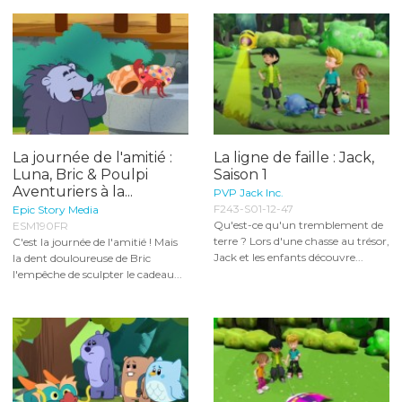
La journée de l'amitié :
La ligne de faille : Jack,
Luna, Bric & Poulpi
Saison 1
Aventuriers à la...
PVP Jack Inc.
F243-S01-12-47
Epic Story Media
Qu'est-ce qu'un tremblement de
ESM190FR
terre ? Lors d'une chasse au trésor,
C'est la journée de l'amitié ! Mais
Jack et les enfants découvre...
la dent douloureuse de Bric
l'empêche de sculpter le cadeau...