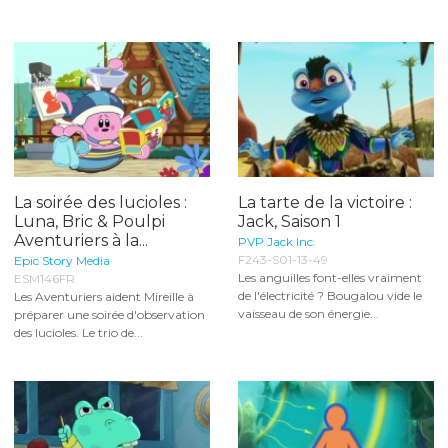
La soirée des lucioles :
La tarte de la victoire :
Luna, Bric & Poulpi
Jack, Saison 1
Aventuriers à la...
PVP Jack Inc.
F243-S01-13-49
Epic Story Media
Les anguilles font-elles vraiment
ESM146FR
de l'électricité ? Bougalou vide le
Les Aventuriers aident Mireille à
vaisseau de son énergie...
préparer une soirée d'observation
des lucioles. Le trio de...