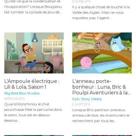
Qu'est-ce que la condensation et
ESM184FR
l'évaporation? Lorsque Bougalou
Il y a quelque chose de louche à la
fait tomber la console de jeux de...
Vallée des Aigles. Mais ne vous
inquiétez pas, l'agent...
L'Ampoule électrique :
L'anneau porte-
Lili & Lola, Saison 1
bonheur : Luna, Bric &
Poulpi Aventuriers à la...
Big Bad Boo Studios
BBB060FR
Epic Story Media
Quand Ronchinou le chat
ESM173FR
pourchasse Pele la perruche dans
Lorsque Bric perd son précieux
le salon, tout est en dessus-
anneau de bois, les Aventuriers le
dessous...
recherchent par tous les...