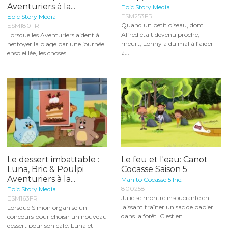
Aventuriers à la...
Epic Story Media
ESM253FR
Epic Story Media
Quand un petit oiseau, dont
ESM180FR
Alfred était devenu proche,
Lorsque les Aventuriers aident à
meurt, Lonny a du mal à l’aider
nettoyer la plage par une journée
à...
ensoleillée, les choses...
Le dessert imbattable :
Le feu et l'eau: Canot
Luna, Bric & Poulpi
Cocasse Saison 5
Aventuriers à la...
Manito Cocasse 5 Inc.
800258
Epic Story Media
Julie se montre insouciante en
ESM163FR
laissant traîner un sac de papier
Lorsque Simon organise un
dans la forêt. C'est en...
concours pour choisir un nouveau
dessert pour son café, Luna et