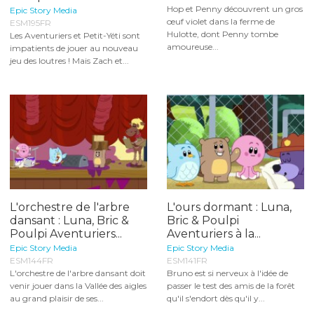
Hop et Penny découvrent un gros
Epic Story Media
œuf violet dans la ferme de
ESM195FR
Hulotte, dont Penny tombe
Les Aventuriers et Petit-Yéti sont
amoureuse...
impatients de jouer au nouveau
jeu des loutres ! Mais Zach et...
L'orchestre de l'arbre
L'ours dormant : Luna,
dansant : Luna, Bric &
Bric & Poulpi
Poulpi Aventuriers...
Aventuriers à la...
Epic Story Media
Epic Story Media
ESM144FR
ESM141FR
L'orchestre de l'arbre dansant doit
Bruno est si nerveux à l'idée de
venir jouer dans la Vallée des aigles
passer le test des amis de la forêt
au grand plaisir de ses...
qu'il s'endort dès qu'il y...