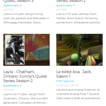
Quest, Season 3
Series, Season 2
Apartment 11
Apartment 11
APT731
APT616
Lalia is a 9-year-old girl living
Lars is a 10-year-old boy from
with her parents and little sister in
Halifax, Nova Scotia. His family
Winnipeg, Manitoba. She is...
comes from Zimbabwe and the...
Layla - Chatham,
Le bébé boa : Jack,
Ontario: Sunny's Quest
Saison 1
Series, Season 2
PVP Jack Inc.
F243-S01-08-31
Apartment 11
Les animaux à sang-froid ont-ils
APT632
vraiment le sang froid ? Quand
Layla is an 11-year-old girl from
Jack visite la forêt amazonienne...
Chatham, Ontario. She is an 8th
generation Canadian of African...