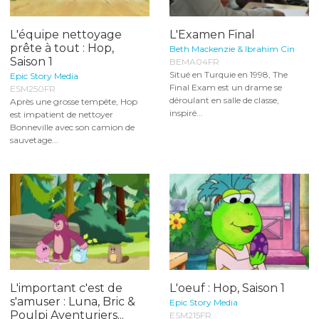
L'équipe nettoyage
L'Examen Final
prête à tout : Hop,
Beth Mackenzie & Ibrahim Cin
Saison 1
BEMA04FR
Situé en Turquie en 1998, The
Epic Story Media
Final Exam est un drame se
ESM250FR
déroulant en salle de classe,
Après une grosse tempête, Hop
inspiré...
est impatient de nettoyer
Bonneville avec son camion de
sauvetage...
L'important c'est de
L'oeuf : Hop, Saison 1
s'amuser : Luna, Bric &
Epic Story Media
Poulpi Aventuriers...
ESM215FR