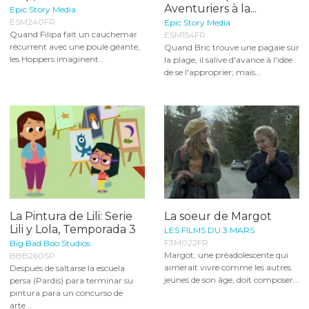
Aventuriers à la...
Epic Story Media
ESM240FR
Epic Story Media
Quand Filipa fait un cauchemar
ESM154FR
récurrent avec une poule géante,
Quand Bric trouve une pagaie sur
les Hoppers imaginent...
la plage, il salive d'avance à l'idée
de se l'approprier; mais...
La Pintura de Lili: Serie
La soeur de Margot
Lili y Lola, Temporada 3
LES FILMS DU 3 MARS
F3M022FR
Big Bad Boo Studios
Margot, une préadolescente qui
BBB260SP
aimerait vivre comme les autres
Después de saltarse la escuela
jeunes de son âge, doit composer...
persa (Pardis) para terminar su
pintura para un concurso de
arte...