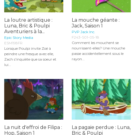
La loutre artistique :
La mouche géante :
Luna, Bric & Poulpi
Jack, Saison 1
Aventuriers à la...
PVP Jack Inc.
F243-S01-05-18
Epic Story Media
Comment les mouchent se
ESM198FR
nourrissent-elles? Une mouche
Lorsque Poulpi invite Zoé à
passe accidentellement sous le
peindre une fresque avec elle,
rayon...
Zach s'inquiète que sa soeur et
lui...
La nuit d'effroi de Filipa :
La pagaie perdue : Luna,
Hop, Saison 1
Bric & Poulpi