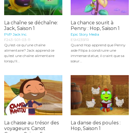
La chaîne se déchaîne:
La chance sourit à
Jack, Saison 1
Penny : Hop, Saison 1
PVP Jack Inc.
Epic Story Media
F243-S01-03-11
ESM235FR
Qu'est-ce qu'une chaîne
Quand Hop apprend que Penny
alimentaire? Jack apprend ce
aide Filipa à construire une
qu'est une chaîne alimentaire
immense statue, il craint que sa
lorsqu'il...
sœur...
La chasse au trésor des
La danse des poules :
voyageurs: Canot
Hop, Saison 1