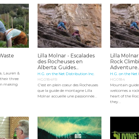
 Waste
Lilla Molnar - Escalades
Lilla Molna
des Rocheuses en
Rock Climbi
Alberta: Guides...
Adventure..
a, Lauren &
H.G. on the Net Distribution Inc.
H.G. on the Net 
their three
HG0184FR
HG0184
en making
C'est en plein coeur des Rocheuses
Mountain guide 
que la guide de montagne Lilla
welcomes a rock
Molnar accueille une passionnée...
heart of the Roc
they...