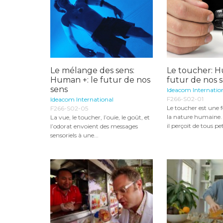
Le mélange des sens:
Le toucher: H
Human +: le futur de nos
futur de nos 
sens
Ideacom Internatio
F266-S02-01
Ideacom International
Le toucher est une f
F266-S02-05
la nature humaine.
La vue, le toucher, l’ouïe, le goût, et
il perçoit de tous peti
l’odorat envoient des messages
sensoriels à une...