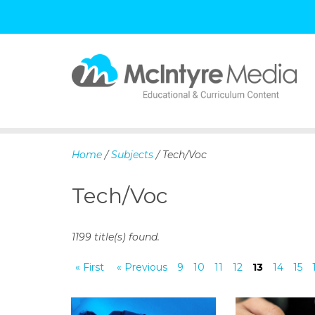
S
k
i
p
Home
/
Subjects
/ Tech/Voc
t
o
Tech/Voc
c
o
n
1199 title(s) found.
t
e
« First
« Previous
9
10
11
12
13
14
15
n
t