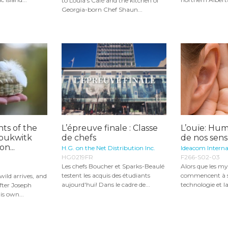
to Loula's Café and the kitchen of
Georgia-born Chef Shaun...
nts of the
L’épreuve finale : Classe
L’ouïe: Hum
spukwitk
de chefs
de nos sens
on...
H.G. on the Net Distribution Inc.
Ideacom Interna
HG0219FR
F266-S02-03
Les chefs Boucher et Sparks-Beaulé
Alors que les my
testent les acquis des étudiants
commencent à se
 wild arrives, and
aujourd'hui! Dans le cadre de...
technologie et la
fter Joseph
is own...