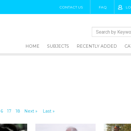
CONTACT US
FAQ
LO
HOME
SUBJECTS
RECENTLY ADDED
CA
16
17
18
Next »
Last »