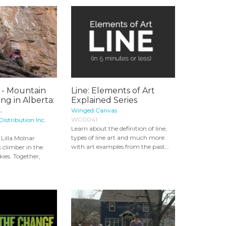
r - Mountain
Line: Elements of Art
ng in Alberta:
Explained Series
.
Winged Canvas
WC0041
Distribution Inc.
Learn about the definition of line,
types of line art and much more
Lilla Molnar
with art examples from the past...
 climber in the
kies. Together,