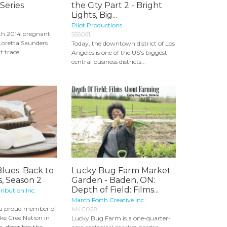
 Series
the City Part 2 - Bright
Lights, Big...
Pilot Productions
th 2014 pregnant
555051
 Loretta Saunders
Today, the downtown district of Los
trace. ...
Angeles is one of the US's biggest
central business districts...
lues: Back to
Lucky Bug Farm Market
s, Season 2
Garden - Baden, ON:
Depth of Field: Films...
ribution Inc.
March Forth Creative Inc.
 a proud member of
M4C028
ke Cree Nation in
Lucky Bug Farm is a one-quarter-
 describes the...