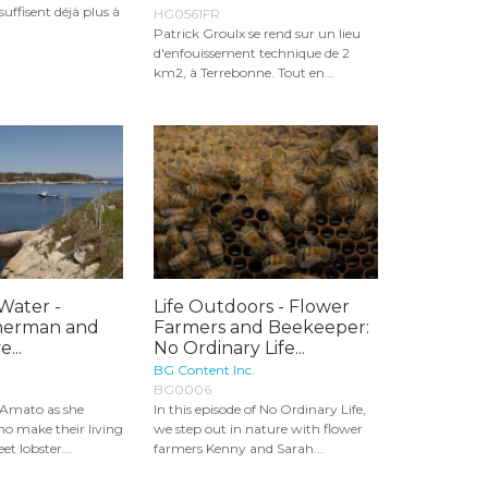
suffisent déjà plus à
HG0561FR
Patrick Groulx se rend sur un lieu
d'enfouissement technique de 2
km2, à Terrebonne. Tout en...
 Water -
Life Outdoors - Flower
sherman and
Farmers and Beekeeper:
...
No Ordinary Life...
BG Content Inc.
BG0006
’Amato as she
In this episode of No Ordinary Life,
o make their living
we step out in nature with flower
et lobster...
farmers Kenny and Sarah...