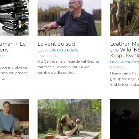
uman +: Le
Le vent du sud
Leather: Me
sens
the Wild; N
LES FILMS DU 3 MARS
Kespukwitk T
F3M034FR
nal
Au Canada, le village de Val Gagné
Buck Productio
fait face à l’exode rural. La vie
orce invisible de
300104
semble s’y dissoudre...
 Non seulement,
Heavy rains hav
ts...
group for days, a
and living in clo