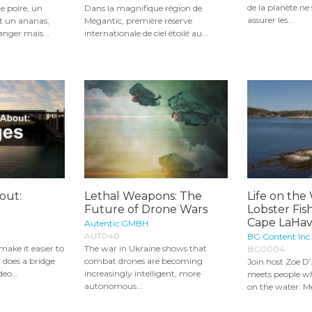
de la planète ne 
e poire, un
Dans la magnifique région de
assurer les...
et un ananas,
Mégantic, première réserve
nger mais...
internationale de ciel étoilé au...
out:
Lethal Weapons: The
Life on the
Future of Drone Wars
Lobster Fi
Cape LaHave
Autentic GMBH
AUT040
BG Content Inc.
make it easier to
The war in Ukraine shows that
BG0004
 does a bridge
combat drones are becoming
Join host Zoe D
eo...
increasingly intelligent, more
meets people wh
autonomous...
on the water. Me