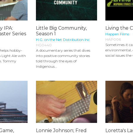
y IPA:
Little Big Community,
Living the
ter Series
Season 1
Happen Films
HAP006
H.G. on the Net Distribution Inc.
Sometimes it can
HG0440
environmental,
helps hobby-
A documentary series that dives
social issues the 
a Light Ale with
into positive community stories
so, Tommy
told through the eyes of
Indigenous...
 Game,
Lonnie Johnson; Fred
Loretta's La