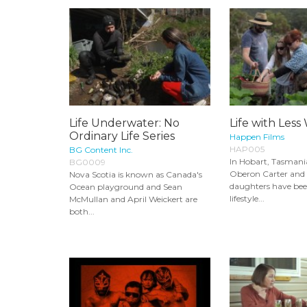
Life Underwater: No
Life with Less
Ordinary Life Series
Happen Films
HAP005
BG Content Inc.
In Hobart, Tasmani
BG0009
Oberon Carter and 
Nova Scotia is known as Canada's
daughters have be
Ocean playground and Sean
lifestyle...
McMullan and April Weickert are
both...