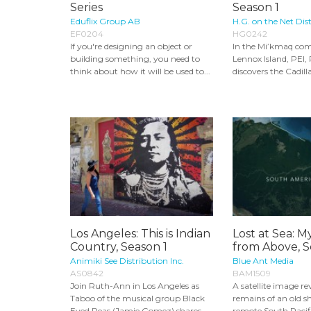
Series
Season 1
Eduflix Group AB
H.G. on the Net Dist
EF0204
HG0242
If you're designing an object or
In the Mi’kmaq co
building something, you need to
Lennox Island, PEI,
think about how it will be used to...
discovers the Cadillac
Los Angeles: This is Indian
Lost at Sea: M
Country, Season 1
from Above, S
Animiki See Distribution Inc.
Blue Ant Media
AS0842
BAM1509
Join Ruth-Ann in Los Angeles as
A satellite image re
Taboo of the musical group Black
remains of an old s
Eyed Peas (Jamie Gomez) shares
remote South Pacific