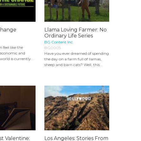
 Change
Llama Loving Farmer: No
Ordinary Life Series
BG Content Inc.
 feel like the
BG0005
 economic and
Have you ever dreamed of spending
world is currently...
the day on a farm full of llamas,
sheep and barn cats? Well, this...
st Valentine:
Los Angeles: Stories From