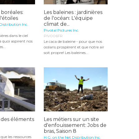
 boréales:
Les baleines : jardinières
'étoiles
de l'océan: L'équipe
climat de...
Distribution Inc.
Pivotal Pictures Inc.
ères dans le ciel
PIV006FR
 à quoi aspirent nos
Le caca de baleine - pour que nos
s...
océans prospèrent et que notre air
soit propre! Les baleines...
s des éléments
Les métiers sur un site
d'enfouissement: Jobs de
bras, Saison 8
 que les ressources
H.G. on the Net Distribution Inc.