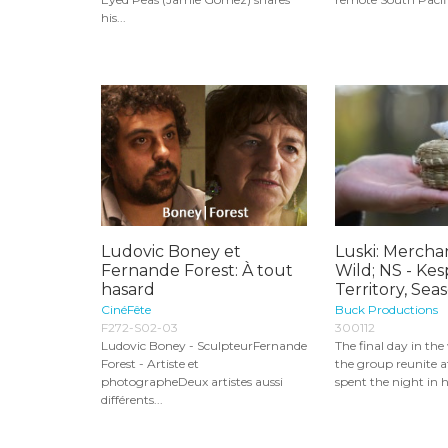
his...
Ludovic Boney et
Luski: Mercha
Fernande Forest: À tout
Wild; NS - Ke
hasard
Territory, Seas
CinéFête
Buck Productions
F272-S02-03
300112
Ludovic Boney - SculpteurFernande
The final day in the
Forest - Artiste et
the group reunite a
photographeDeux artistes aussi
spent the night in h
différents...