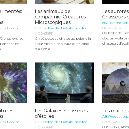
fermentés:
Les animaux de
Les aurores
compagnie: Créatures
Chasseurs d
es
Microscopiques
H.G. on the Net 
HG0334FR
ribution Inc.
H.G. on the Net Distribution Inc.
Un ballet de lumi
HG0435FR
obscur, voilà ce
férents levures
Chloé passe sa chatte au peigne fin.
chasseurs d’étoile
tiennent les
Fiou! Elle n’a rien, sauf que Chloé
...
n’a rien à...
éatures
Les Galaxies: Chasseurs
Les maître
es
d'étoiles
AB Productions
F296-S09
ribution Inc.
H.G. on the Net Distribution Inc.
D’ici 2050, alors
HG0336FR