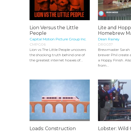
Lion Versus the Little
Lite and Hopp
People
Homebrew Mas
Capital Motion Picture Group Inc.
Dean Rainey
CMPG06
DR0037
Lion vs The Little People uncovers
Brewmaster Sarah 
the shocking truth behind one of
brewer Phil create 
the greatest internet hoaxes of...
a Hoppy Finish. Al
from...
Loads: Construction
Lobster: Wild