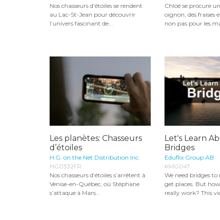
Nos chasseurs d’étoiles se rendent
Chloé se procure un
au Lac-St-Jean pour découvrir
oignon, des fraises 
l’univers fascinant de...
non pas pour les ma
Les planètes: Chasseurs
Let's Learn Ab
d’étoiles
Bridges
H.G. on the Net Distribution Inc.
Eduflix Group AB
HG0332FR
KMG047
Nos chasseurs d’étoiles s’arrêtent à
We need bridges to 
Venise-en-Québec, où Stéphane
get places. But how
s’attaque à Mars...
really work? This vid