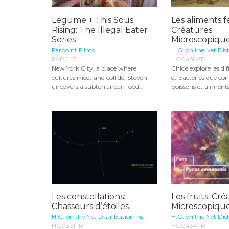
Legume + This Sous
Les aliments 
Rising: The Illegal Eater
Créatures
Series
Microscopiqu
Farpoint Films
H.G. on the Net Dist
FAR043
HG0438FR
New York City, a place where
Chloé explore les dif
cultures meet and collide. Steven
et bactéries que con
uncovers a subterranean food...
boissons et aliments
Les constellations:
Les fruits: Cr
Chasseurs d’étoiles
Microscopiqu
H.G. on the Net Distribution Inc.
H.G. on the Net Dist
HG0331FR
HG0434FR