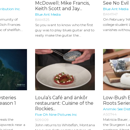
McDowell; Mike Francis,
See No Evil
Keith Scott and Jay...
ribution Inc.
Blue Ant Media
BAM1147
Blue Ant Media
mmunity of
On February 14
BAM325
 Rich Frances
college student
So you want to know who the first
 of shellfish...
vanishes without 
guy was to play blues guitar and to
really make the guitar the...
ysteries
Loula’s Café and änkôr
Low-Bush B
eason 1
restaurant: Cuisine of the
Roots Serie
Rockies...
Animiki See Dist
AS0744
Five Oh Nine Pictures Inc
veals the
Matricia Bauer,
509009
hipwreck near a
the Sturgeon La
John returns to Whitefish, Montana
 island...
northern Alberta,