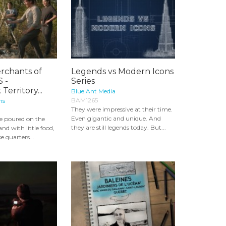
rchants of
Legends vs Modern Icons
S -
Series
erritory...
Blue Ant Media
BAM1265
ns
They were impressive at their time.
Even gigantic and unique. And
e poured on the
they are still legends today. But...
nd with little food,
se quarters...