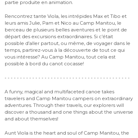
partie produite en animation.
Rencontrez tante Viola, les intrépides Max et Tibo et
leurs amis Julie, Pam et Nico au Camp Manitou, le
berceau de plusieurs belles aventures et le point de
départ des excursions extraordinaires. Si c’était
possible d’aller partout, ou même, de voyager dans le
temps, partirez-vous à la découverte de tout ce qui
vous intéresse? Au Camp Manitou, tout cela est
possible à bord du canot cocasse!
-
-
-
-
-
-
-
-
-
-
-
-
-
-
-
-
-
-
-
-
-
-
-
-
-
-
-
-
-
-
-
-
-
-
-
-
-
-
-
-
-
A funny, magical and multifaceted canoe takes
travelers and Camp Manitou campers on extraordinary
adventures. Through their travels, our explorers will
discover a thousand and one things about the universe
and about themselves!
Aunt Viola is the heart and soul of Camp Manitou, the