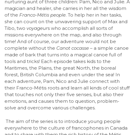
nurturing aunt of three children: Pam, Nico and Julie. A
magician and healer, she carries in her all the wisdom
of the
Franco-Métis people
. To help her in her tasks,
she can count on the unwavering support of Max and
Tibo, two
voyageur
s who accomplish all sorts of
missions everywhere on the map, and also through
time! And of course, our adventure would not be
complete without the
Canot cocasse
– a simple canoe
made of bark that turns into a magical canoe full of
tools and tricks! Each episode takes kids to the
Maritimes, the Plains, the great North, the boreal
forest, British Columbia and even under the sea! In
each adventure, Pam, Nico and Julie connect with
their Franco-Métis roots and learn all kinds of cool stuff
that touches not only their five senses, but also their
emotions, and causes them to question, problem-
solve and overcome various challenges.
The aim of the series is to introduce young people
everywhere to the culture of francophones in Canada
and to share with them the rich history of the Métis