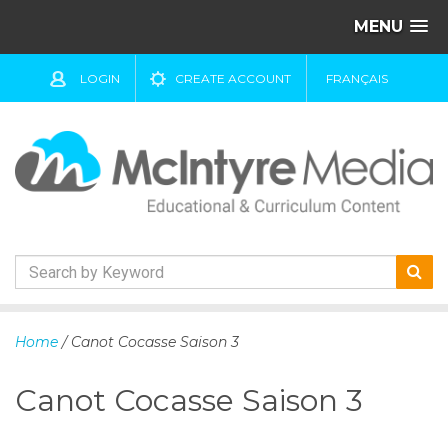
MENU
LOGIN
CREATE ACCOUNT
FRANÇAIS
S
k
Home
/ Canot Cocasse Saison 3
i
p
Canot Cocasse Saison 3
t
o
c