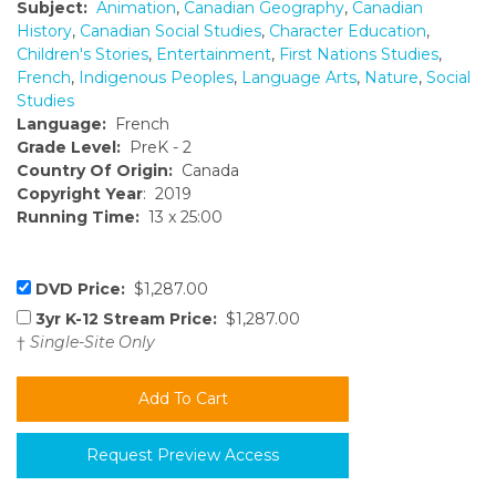
Subject:
Animation
,
Canadian Geography
,
Canadian
History
,
Canadian Social Studies
,
Character Education
,
Children's Stories
,
Entertainment
,
First Nations Studies
,
French
,
Indigenous Peoples
,
Language Arts
,
Nature
,
Social
Studies
Language:
French
Grade Level:
PreK - 2
Country Of Origin:
Canada
Copyright Year
: 2019
Running Time:
13 x 25:00
DVD Price:
$1,287.00
3yr K-12 Stream Price:
$1,287.00
†
Single-Site Only
Request Preview Access