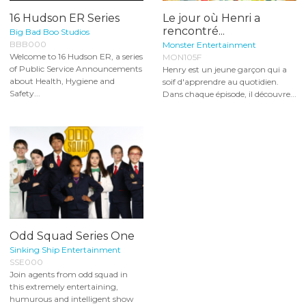
16 Hudson ER Series
Le jour où Henri a
rencontré...
Big Bad Boo Studios
BBB000
Monster Entertainment
Welcome to 16 Hudson ER, a series
MON105F
of Public Service Announcements
Henry est un jeune garçon qui a
about Health, Hygiene and
soif d'apprendre au quotidien.
Safety...
Dans chaque épisode, il découvre...
Odd Squad Series One
Sinking Ship Entertainment
SSE000
Join agents from odd squad in
this extremely entertaining,
humurous and intelligent show